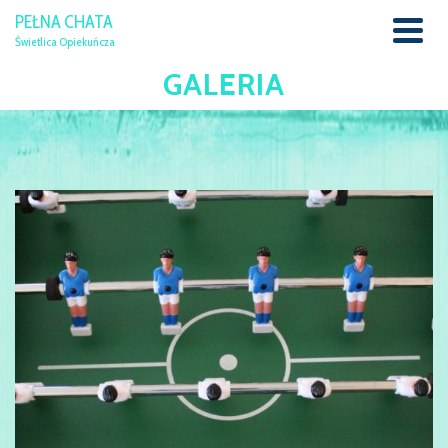
PEŁNA CHATA
Świetlica Opiekuńcza
GALERIA