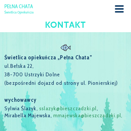
PEŁNA CHATA
Świetlica Opiekuńcza
KONTAKT
Świetlica opiekuńcza „Pełna Chata”
ul.Bełska 22,
38-700 Ustrzyki Dolne
(bezpośredni dojazd od strony ul. Pionierskiej)
wychowawcy
Sylwia Ślazyk,
sslazyk@bieszczadzki.pl
,
Mirabella Majewska,
mmajewska@bieszczadzki.pl
,