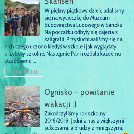
Skansen
W piękny piątkowy dzień, udaliśmy
się na wycieczkę do Muzeum
Budownictwa Ludowego w Sanoku.
Na początku odbyły się zajęcia z
kaligrafii. Przysłuchiwaliśmy się na
nich czego uczono kiedyś w szkole i jak wyglądały
przybory szkolne. Następnie Pani rozdała każdemu
starodawne …
READ MORE
Ognisko – powitanie
wakacji :)
Zakończyliśmy rok szkolny
2018/2019. Jedni z nas z większymi
sukcesami, a drudzy z mniejszymi.