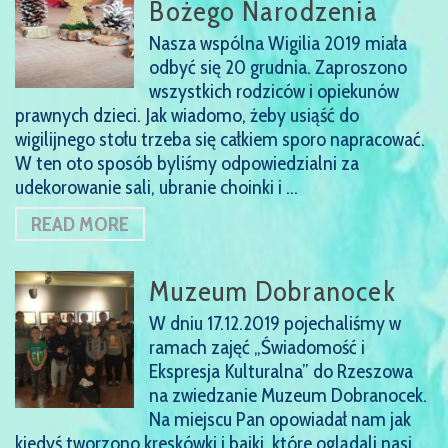
Bożego Narodzenia
Nasza wspólna Wigilia 2019 miała
odbyć się 20 grudnia. Zaproszono
wszystkich rodziców i opiekunów
prawnych dzieci. Jak wiadomo, żeby usiąść do
wigilijnego stołu trzeba się całkiem sporo napracować.
W ten oto sposób byliśmy odpowiedzialni za
udekorowanie sali, ubranie choinki i …
READ MORE
Muzeum Dobranocek
W dniu 17.12.2019 pojechaliśmy w
ramach zajęć „Świadomość i
Ekspresja Kulturalna” do Rzeszowa
na zwiedzanie Muzeum Dobranocek.
Na miejscu Pan opowiadał nam jak
kiedyś tworzono kreskówki i bajki, które oglądali nasi