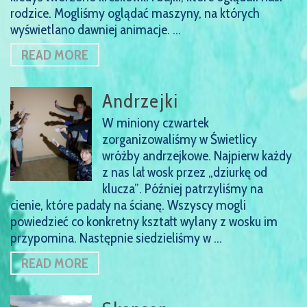
rodzice. Mogliśmy oglądać maszyny, na których
wyświetlano dawniej animacje. …
READ MORE
Andrzejki
W miniony czwartek
zorganizowaliśmy w Świetlicy
wróżby andrzejkowe. Najpierw każdy
z nas lał wosk przez „dziurkę od
klucza”. Później patrzyliśmy na
cienie, które padały na ścianę. Wszyscy mogli
powiedzieć co konkretny kształt wylany z wosku im
przypomina. Następnie siedzieliśmy w …
READ MORE