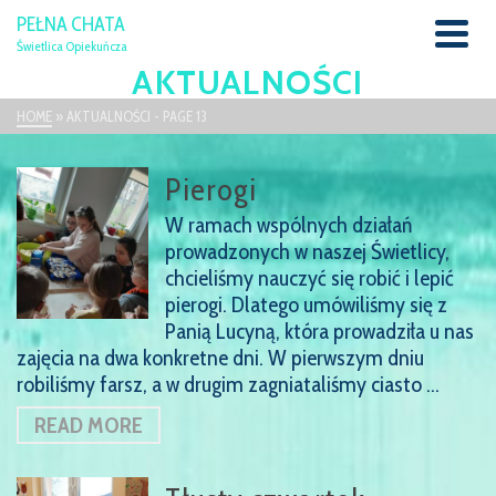
PEŁNA CHATA
Świetlica Opiekuńcza
AKTUALNOŚCI
HOME
»
AKTUALNOŚCI
- PAGE 13
Pierogi
W ramach wspólnych działań
prowadzonych w naszej Świetlicy,
chcieliśmy nauczyć się robić i lepić
pierogi. Dlatego umówiliśmy się z
Panią Lucyną, która prowadziła u nas
zajęcia na dwa konkretne dni. W pierwszym dniu
robiliśmy farsz, a w drugim zagniataliśmy ciasto …
READ MORE