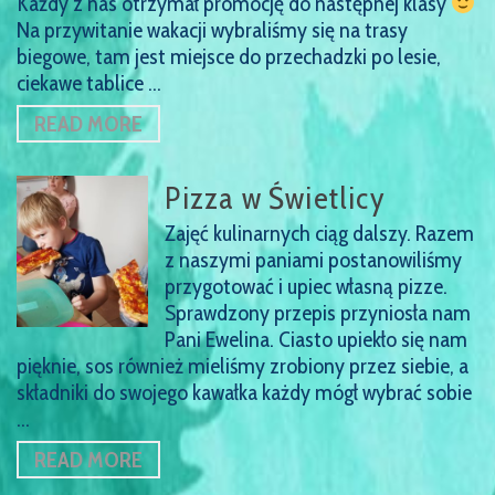
Każdy z nas otrzymał promocję do następnej klasy
Na przywitanie wakacji wybraliśmy się na trasy
biegowe, tam jest miejsce do przechadzki po lesie,
ciekawe tablice …
READ MORE
Pizza w Świetlicy
Zajęć kulinarnych ciąg dalszy. Razem
z naszymi paniami postanowiliśmy
przygotować i upiec własną pizze.
Sprawdzony przepis przyniosła nam
Pani Ewelina. Ciasto upiekło się nam
pięknie, sos również mieliśmy zrobiony przez siebie, a
składniki do swojego kawałka każdy mógł wybrać sobie
…
READ MORE