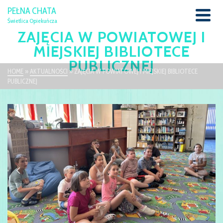
PEŁNA CHATA
Świetlica Opiekuńcza
ZAJĘCIA W POWIATOWEJ I
MIEJSKIEJ BIBLIOTECE
PUBLICZNEJ
HOME
»
AKTUALNOŚCI
»
ZAJĘCIA W POWIATOWEJ I MIEJSKIEJ BIBLIOTECE
PUBLICZNEJ