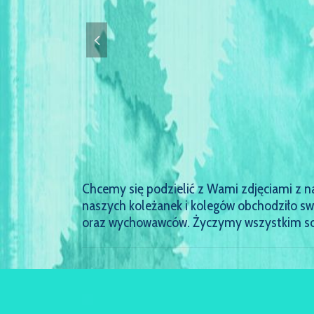
Chcemy się podzielić z Wami zdjęciami z na
naszych koleżanek i kolegów obchodziło swoj
oraz wychowawców. Życzymy wszystkim sol