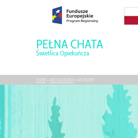
PEŁNA CHATA
Świetlica Opiekuńcza
HOME
»
AKTUALNOŚCI
»
URODZINY