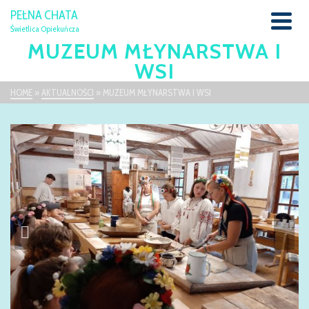
PEŁNA CHATA
Świetlica Opiekuńcza
MUZEUM MŁYNARSTWA I
WSI
HOME
»
AKTUALNOŚCI
»
MUZEUM MŁYNARSTWA I WSI