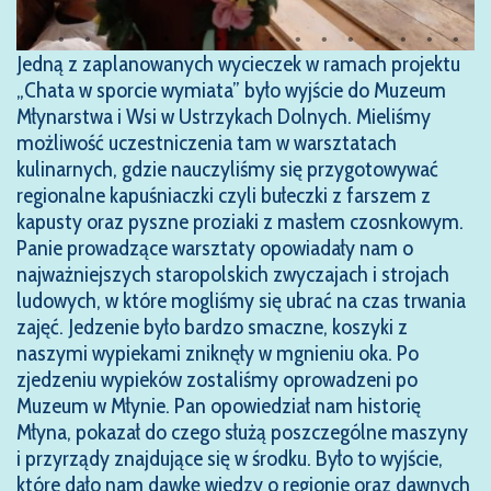
Jedną z zaplanowanych wycieczek w ramach projektu
„Chata w sporcie wymiata” było wyjście do Muzeum
Młynarstwa i Wsi w Ustrzykach Dolnych. Mieliśmy
możliwość uczestniczenia tam w warsztatach
kulinarnych, gdzie nauczyliśmy się przygotowywać
regionalne kapuśniaczki czyli bułeczki z farszem z
kapusty oraz pyszne proziaki z masłem czosnkowym.
Panie prowadzące warsztaty opowiadały nam o
najważniejszych staropolskich zwyczajach i strojach
ludowych, w które mogliśmy się ubrać na czas trwania
zajęć. Jedzenie było bardzo smaczne, koszyki z
naszymi wypiekami zniknęły w mgnieniu oka. Po
zjedzeniu wypieków zostaliśmy oprowadzeni po
Muzeum w Młynie. Pan opowiedział nam historię
Młyna, pokazał do czego służą poszczególne maszyny
i przyrządy znajdujące się w środku. Było to wyjście,
które dało nam dawkę wiedzy o regionie oraz dawnych