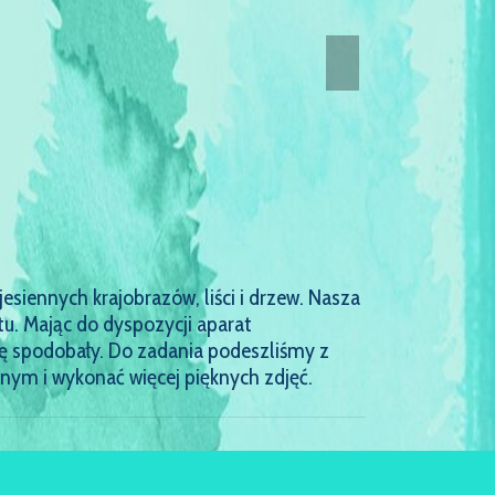
siennych krajobrazów, liści i drzew. Nasza
u. Mając do dyspozycji aparat
ię spodobały. Do zadania podeszliśmy z
nym i wykonać więcej pięknych zdjęć.