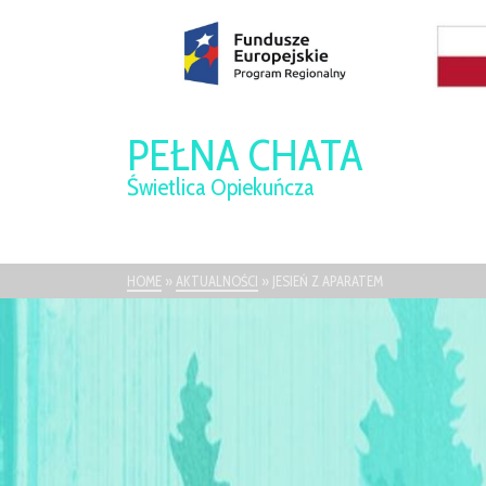
PEŁNA CHATA
Świetlica Opiekuńcza
HOME
»
AKTUALNOŚCI
»
JESIEŃ Z APARATEM