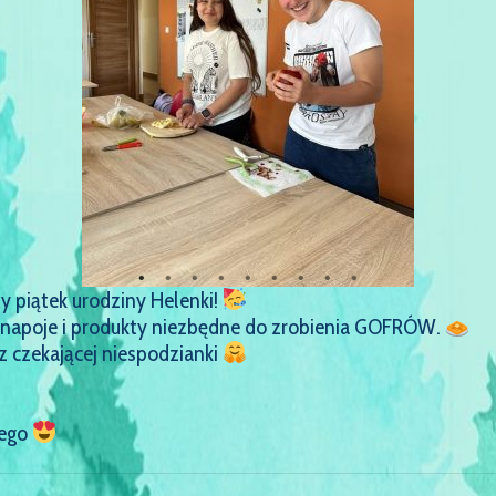
y piątek urodziny Helenki!
i, napoje i produkty niezbędne do zrobienia GOFRÓW.
 z czekającej niespodzianki
zego