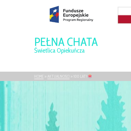
PEŁNA CHATA
Świetlica Opiekuńcza
HOME
»
AKTUALNOŚCI
»
100 LAT!