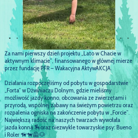
Za nami pierwszy dzień projektu „Lato w Chacie w
aktywnym klimacie”, finansowanego w głównej mierze
przez fundację PFR – Wakacyjna AktywAKCJA.
Działania rozpoczęliśmy od pobytu w gospodarstwie
„Forta” w Dźwiniaczu Dolnym, gdzie mieliśmy
możliwość jazdy konno, obcowania ze zwierzętami i
przyrodą, wspólnej zabawy na świeżym powietrzu oraz
rozpalenia ogniska na zakończenie pobytu w „Forcie”.
Największą radość na naszych twarzach wywołała
jazda konna 🏇oraz niezwykle towarzyskie psy: Bueno
i Roler 🦮🐕‍🦺🐶