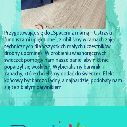
Przygotowując się do „Spaceru z mamą – Ustrzyki
funduszami upięknione”, zrobiliśmy w ramach zajęć
technicznych dla wszystkich małych uczestników
drobny upominek. W zrobieniu własnoręcznych
świeczek pomogły nam nasze panie, aby nikt nie
poparzył się woskiem. Wybieraliśmy barwniki i
zapachy, które chcieliśmy dodać do świeczek. Efekt
końcowy był bardzo ładny, a najbardziej podobały nam
się te z białym barwnikiem.