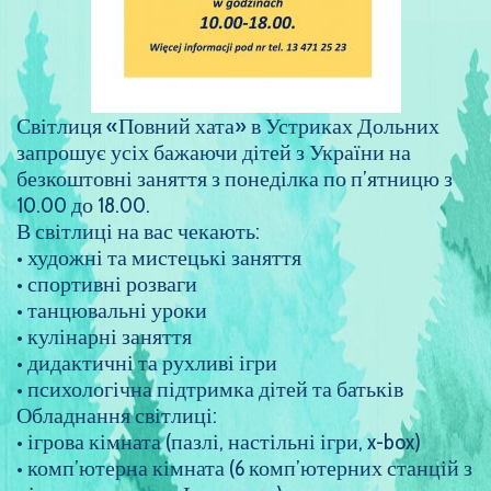
Світлиця «Повний хата» в Устриках Дольних
запрошує усіх бажаючи дітей з України на
безкоштовні заняття з понеділка по п’ятницю з
10.00 до 18.00.
В світлиці на вас чекають:
• художні та мистецькі заняття
• спортивні розваги
• танцювальні уроки
• кулінарні заняття
• дидактичні та рухливі ігри
• психологічна підтримка дітей та батьків
Обладнання світлиці:
• ігрова кімната (пазлі, настільні ігри, x-box)
• комп’ютерна кімната (6 комп’ютерних станцій з