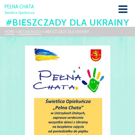
PEŁNA CHATA
Świetlica Opiekuńcza
#BIESZCZADY DLA UKRAINY
HOME
»
AKTUALNOŚCI
»
#BIESZCZADY DLA UKRAINY