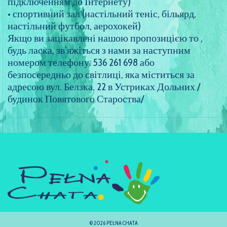
підключенням до Інтернету)
• спортивний зал (настільний теніс, більярд,
настільний футбол, аерохокей)
Якщо ви зацікавлені нашою пропозицією то ,
будь ласка, зв’яжіться з нами за наступним
номером телефону: 536 261 698 або
безпосередньо до світлиці, яка міститься за
адресою вул. Белзка, 22 в Устриках Дольних /
будинок Повятового Староства/
© 2026 PEŁNA CHATA